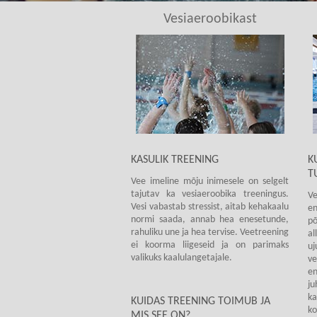
Vesiaeroobikast
KASULIK TREENING
K
T
Vee imeline mõju inimesele on selgelt
tajutav ka vesiaeroobika treeningus.
Ve
Vesi vabastab stressist, aitab kehakaalu
en
normi saada, annab hea enesetunde,
p
rahuliku une ja hea tervise. Veetreening
a
ei koorma liigeseid ja on parimaks
uj
valikuks kaalulangetajale.
v
e
ju
ka
KUIDAS TREENING TOIMUB JA
ko
MIS SEE ON?