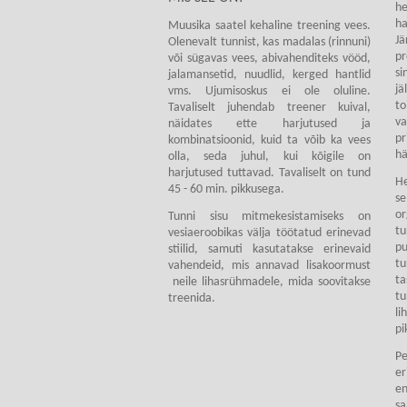
he
ha
Muusika saatel kehaline treening vees.
J
Olenevalt tunnist, kas madalas (rinnuni)
pr
või sügavas vees, abivahenditeks vööd,
si
jalamansetid, nuudlid, kerged hantlid
jä
vms. Ujumisoskus ei ole oluline.
to
Tavaliselt juhendab treener kuival,
v
näidates ette harjutused ja
pr
kombinatsioonid, kuid ta võib ka vees
hä
olla, seda juhul, kui kõigile on
harjutused tuttavad. Tavaliselt on tund
H
45 - 60 min. pikkusega.
se
or
Tunni sisu mitmekesistamiseks on
t
vesiaeroobikas välja töötatud erinevad
pu
stiilid, samuti kasutatakse erinevaid
tu
vahendeid, mis annavad lisakoormust
ta
neile lihasrühmadele, mida soovitakse
tu
treenida.
li
pi
P
e
e
s