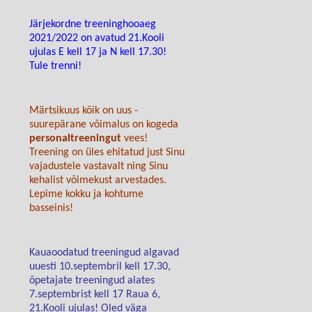
Järjekordne treeninghooaeg
2021/2022 on avatud 21.Kooli
ujulas E kell 17 ja N kell 17.30!
Tule trenni!
Märtsikuus kõik on uus -
suurepärane võimalus on kogeda
personaltreeningut
vees!
Treening on üles ehitatud just Sinu
vajadustele vastavalt ning Sinu
kehalist võimekust arvestades.
Lepime kokku ja kohtume
basseinis!
Kauaoodatud treeningud algavad
uuesti 10.septembril kell 17.30,
õpetajate treeningud alates
7.septembrist kell 17 Raua 6,
21.Kooli ujulas! Oled väga