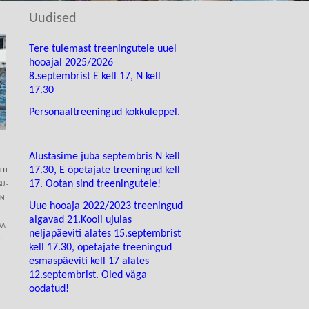
Uudised
Tere tulemast treeningutele uuel
hooajal 2025/2026
8.septembrist
E kell 17, N kell
17.30
Personaaltreeningud kokkuleppel.
Alustasime juba septembris N kell
17.30, E õpetajate treeningud kell
ITE
17. Ootan sind treeningutele!
U -
ON
Uue hooaja 2022/2023 treeningud
algavad 21.Kooli ujulas
RA
neljapäeviti alates 15.septembrist
!
kell 17.30, õpetajate treeningud
esmaspäeviti kell 17 alates
12.septembrist. Oled väga
oodatud!