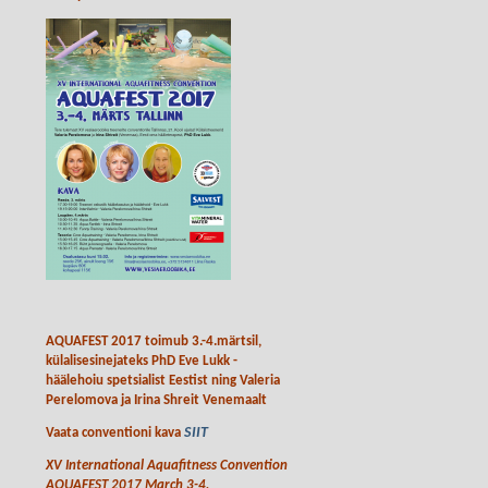
AQUAFEST 2017 toimub 3.-4.märtsil,
külalisesinejateks PhD Eve Lukk -
häälehoiu spetsialist Eestist ning Valeria
Perelomova ja Irina Shreit Venemaalt
SIIT
Vaata conventioni kava
XV International Aquafitness Convention
AQUAFEST 2017 March 3-4,