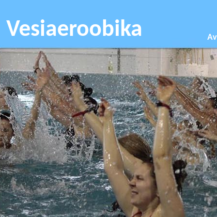
Vesiaeroobika
Av