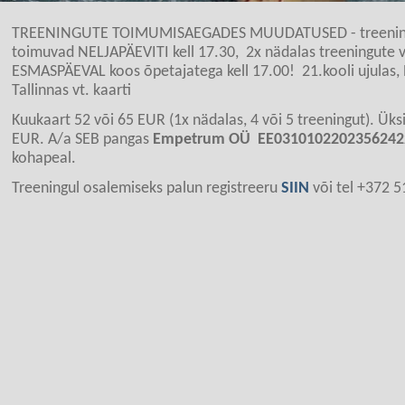
TREENINGUTE TOIMUMISAEGADES MUUDATUSED - treeni
toimuvad NELJAPÄEVITI kell 17.30, 2x nädalas treeningute 
ESMASPÄEVAL koos õpetajatega kell 17.00! 21.kooli ujulas, 
Tallinnas vt. kaarti
Kuukaart 52 või 65 EUR (1x nädalas, 4 või 5 treeningut). Ük
EUR. A/a SEB pangas
Empetrum OÜ
EE0310102202356242
kohapeal.
Treeningul osalemiseks palun registreeru
SIIN
või tel +372 